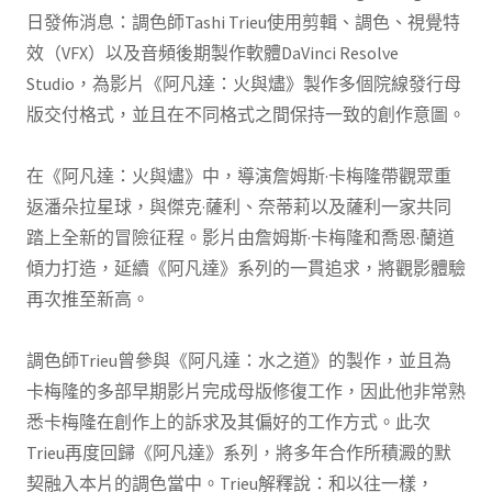
日發佈消息：調色師Tashi Trieu使用剪輯、調色、視覺特
效（VFX）以及音頻後期製作軟體DaVinci Resolve
Studio，為影片《阿凡達：火與燼》製作多個院線發行母
版交付格式，並且在不同格式之間保持一致的創作意圖。
在《阿凡達：火與燼》中，導演詹姆斯·卡梅隆帶觀眾重
返潘朵拉星球，與傑克·薩利、奈蒂莉以及薩利一家共同
踏上全新的冒險征程。影片由詹姆斯·卡梅隆和喬恩·蘭道
傾力打造，延續《阿凡達》系列的一貫追求，將觀影體驗
再次推至新高。
調色師Trieu曾參與《阿凡達：水之道》的製作，並且為
卡梅隆的多部早期影片完成母版修復工作，因此他非常熟
悉卡梅隆在創作上的訴求及其偏好的工作方式。此次
Trieu再度回歸《阿凡達》系列，將多年合作所積澱的默
契融入本片的調色當中。Trieu解釋說：和以往一樣，