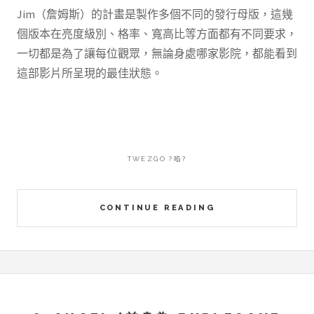
Jim（詹姆斯）的計畫是製作多個不同的發行母版，這幾
個版本在亮度級別、格率、寬高比等方面都有不同要求，
一切都是為了讓每位觀眾，無論身處哪家影院，都能看到
這部影片所呈現的最佳狀態。
TWEZGO ?啗?
CONTINUE READING