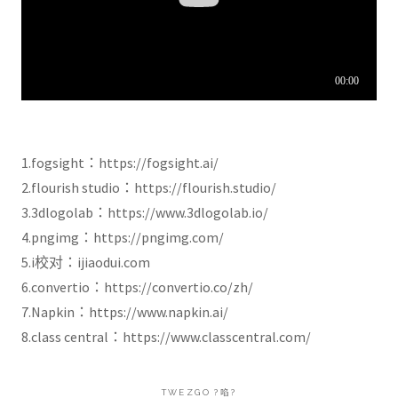
1.fogsight：https://fogsight.ai/
2.flourish studio：https://flourish.studio/
3.3dlogolab：https://www.3dlogolab.io/
4.pngimg：https://pngimg.com/
5.i校对：ijiaodui.com
6.convertio：https://convertio.co/zh/
7.Napkin：https://www.napkin.ai/
8.class central：https://www.classcentral.com/
TWEZGO ?啗?