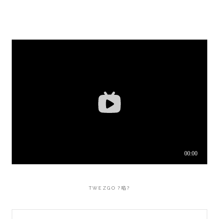
TWEZGO ?啗?