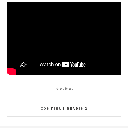
?��?鞈�?
CONTINUE READING