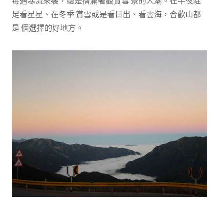
每遇寒流來襲，總是擠滿著觀賞雪 景的人潮。在半夜駐
足看星星、在冬季 賞雪或是看日出、看雲海，合歡山都
是 個選擇的好地方。