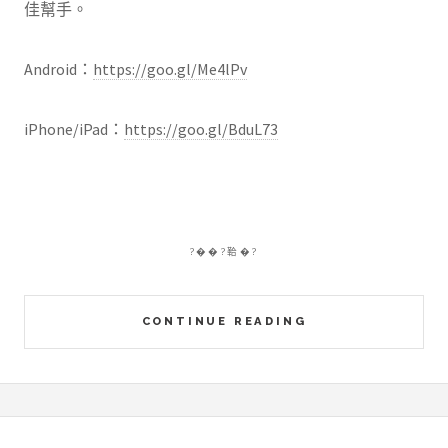
佳幫手。
Android：
https://goo.gl/Me4lPv
iPhone/iPad：
https://goo.gl/BduL73
?��?鞈�?
CONTINUE READING