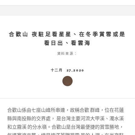
合歡山 夜駐足看星星、在冬季賞雪或是
看日出、看雲海
資料來源：
十二月 27,2020
合歡山係由七座山峰所串連，故稱合歡 群峰，位在花蓮
縣與南投縣的交界處， 是台灣主要河流大甲溪、濁水溪
和立霧溪 的分水嶺。合歡山是台灣最便捷的賞雪勝地，