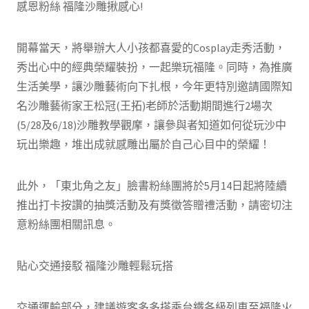
感恩粉絲 福隆沙雕揪感心!
開幕當天，將舉辦大人小孩都喜愛的Cosplay走秀活動，
秀出心中的經典榮耀裝扮，一起樂玩福隆。同時，為推廣
生活美學，讓沙雕藝術向下扎根，今年更特別邀請國際知
名沙雕藝術家王松冠(王拓)老師於活動期間進行2場次
(5/28及6/18)沙雕教學觀摩，讓參與者知道如何從玩沙中
玩出樂趣，堆出成就感雕出屬於自己心目中的榮耀！
此外，「東北角之友」臉書粉絲團將於5月14日起將陸續
推出打卡按讚的抽獎活動及有獎徵答贈禮活動，請密切注
意粉絲團相關訊息。
貼心交通接駁 福隆沙雕輕鬆玩搭
交通運輸部分，建議遊客多多搭乘台鐵各級列車至福隆火