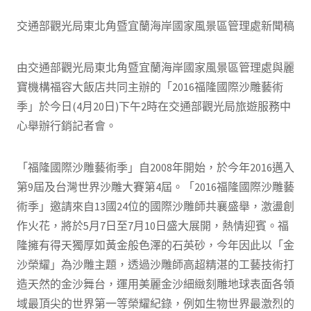
交通部觀光局東北角暨宜蘭海岸國家風景區管理處新聞稿
由交通部觀光局東北角暨宜蘭海岸國家風景區管理處與麗
寶機構福容大飯店共同主辦的「2016福隆國際沙雕藝術
季」於今日(4月20日)下午2時在交通部觀光局旅遊服務中
心舉辦行銷記者會。
「福隆國際沙雕藝術季」自2008年開始，於今年2016邁入
第9屆及台灣世界沙雕大賽第4屆。「2016福隆國際沙雕藝
術季」邀請來自13國24位的國際沙雕師共襄盛舉，激盪創
作火花，將於5月7日至7月10日盛大展開，熱情迎賓。福
隆擁有得天獨厚如黃金般色澤的石英砂，今年因此以「金
沙榮耀」為沙雕主題，透過沙雕師高超精湛的工藝技術打
造天然的金沙舞台，運用美麗金沙細緻刻雕地球表面各領
域最頂尖的世界第一等榮耀紀錄，例如生物世界最激烈的