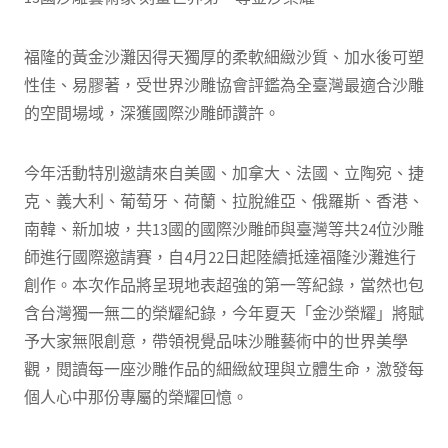
福隆的黃金沙灘因得天獨厚的柔軟細緻沙質、加水後可塑
性佳、易膠著，受世界沙雕協會評鑑為全臺灣最適合沙雕
的空間場域，深獲國際沙雕師讚許。
今年活動特別邀請來自美國、加拿大、法國、立陶宛、捷
克、義大利、葡萄牙、荷蘭、拉脫維亞、俄羅斯、香港、
南韓、新加坡，共13國的國際沙雕師與臺灣等共24位沙雕
師進行國際邀請賽，自4月22日起陸續抵達福隆沙灘進行
創作。本次作品將呈現地表超強的第一等紀錄，當然也包
含台灣獨一無二的榮耀紀錄，今年夏天「金沙榮耀」將賦
予大家無限創意，帶領視覺品味沙雕藝術中的世界美學
觀，閱讀每一座沙雕作品的細緻紋理與立體生命，激發每
個人心中那份專屬的榮耀回憶。