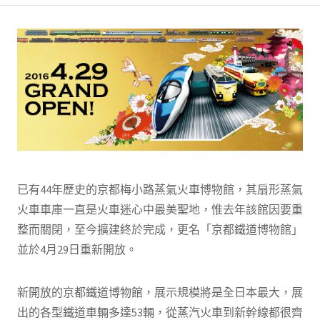
已有44年歷史的京都梅小路蒸氣火車博物館，其扇形蒸氣
火車車庫一直是火車迷心中最美聖地，惟去年該館因要重
整而關閉，至今擴建終於完成，更名「京都鐵道博物館」
並於4月29日重新開放。
新開放的京都鐵道博物館，展示規模將是全日本最大，展
出的各型鐵道車輛多達53輛，從蒸汽火車到新幹線都很齊