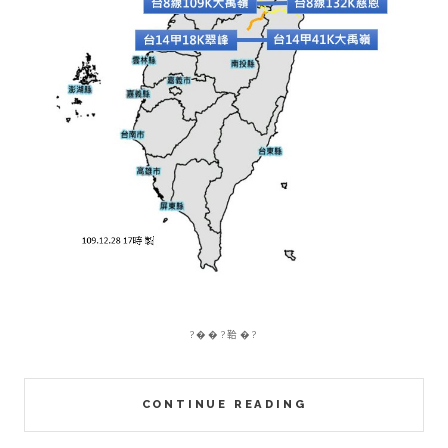
?��?鞈�?
CONTINUE READING