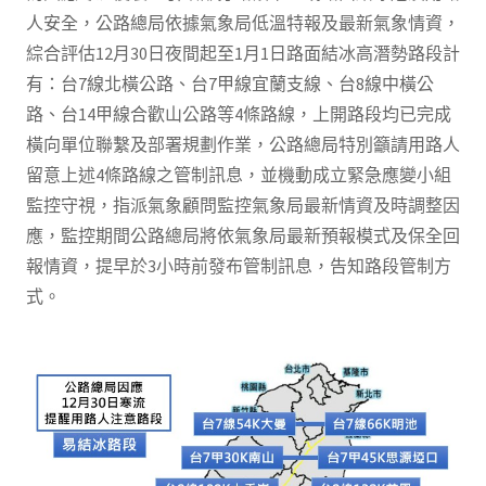
人安全，公路總局依據氣象局低溫特報及最新氣象情資，
綜合評估12月30日夜間起至1月1日路面結冰高潛勢路段計
有：台7線北橫公路、台7甲線宜蘭支線、台8線中橫公
路、台14甲線合歡山公路等4條路線，上開路段均已完成
橫向單位聯繫及部署規劃作業，公路總局特別籲請用路人
留意上述4條路線之管制訊息，並機動成立緊急應變小組
監控守視，指派氣象顧問監控氣象局最新情資及時調整因
應，監控期間公路總局將依氣象局最新預報模式及保全回
報情資，提早於3小時前發布管制訊息，告知路段管制方
式。