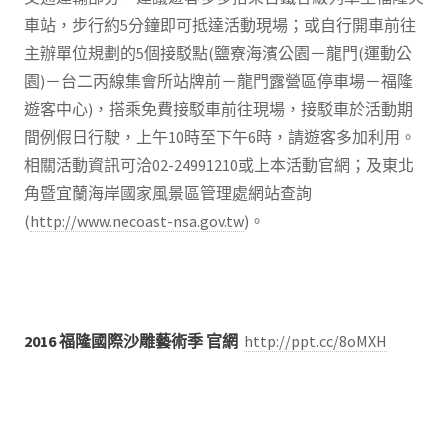
車站，步行約5分鐘即可抵達活動現場；或自行開車前往
主辦單位規劃的5個接駁點(鹽寮海濱公園－龍門(運動公
園)－台二丙線集會所站牌前－龍門露營區停車場－福隆
遊客中心)，搭乘免費接駁車前往現場，接駁車於活動期
間例假日行駛，上午10時至下午6時，請遊客多加利用。
相關活動資訊可洽02-24991210或上本活動官網；及東北
角暨宜蘭海岸國家風景區管理處網站查詢
(
http://www.necoast-nsa.gov.tw
)。
2016 福隆國際沙雕藝術季 官網
http://ppt.cc/8oMXH