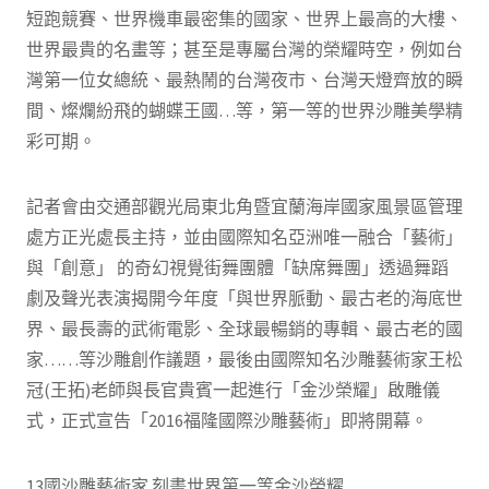
短跑競賽、世界機車最密集的國家、世界上最高的大樓、
世界最貴的名畫等；甚至是專屬台灣的榮耀時空，例如台
灣第一位女總統、最熱鬧的台灣夜市、台灣天燈齊放的瞬
間、燦爛紛飛的蝴蝶王國…等，第一等的世界沙雕美學精
彩可期。
記者會由交通部觀光局東北角暨宜蘭海岸國家風景區管理
處方正光處長主持，並由國際知名亞洲唯一融合「藝術」
與「創意」 的奇幻視覺街舞團體「缺席舞團」透過舞蹈
劇及聲光表演揭開今年度「與世界脈動、最古老的海底世
界、最長壽的武術電影、全球最暢銷的專輯、最古老的國
家……等沙雕創作議題，最後由國際知名沙雕藝術家王松
冠(王拓)老師與長官貴賓一起進行「金沙榮耀」啟雕儀
式，正式宣告「2016福隆國際沙雕藝術」即將開幕。
13國沙雕藝術家 刻畫世界第一等金沙榮耀