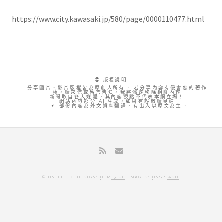
https://www.city.kawasaki.jp/580/page/0000110477.html
版權說明
分享圖片、影片版權皆為原創人所有。 若分享內容有侵害您的著作
權，請來信或留言告知，我將儘速移除相關內容
新聞取自各大媒體，其內容觀點不代表本網立場！
網站內容部分 AI 生成，如果有誤敬請見諒
| £ |部份內容為外文資料翻譯，有出入以原文為主。
© UNTITLED. DESIGN:
HTML5 UP
. IMAGES:
UNSPLASH
.