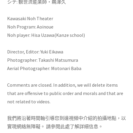
シテ: 観世流能楽師・鵜澤久
Kawasaki Noh Theater
Noh Program: Aoinoue
Noh player: Hisa Uzawa(Kanze school)
Director, Editor: Yuki Eikawa
Photographer: Takashi Matsumura
Aerial Photographer: Motonari Baba
Comments are closed. In addition, we will delete items
that are offensive to public order and morals and that are
not related to videos.
我們將沿著時間軸引導您到達視頻中介紹的拍攝地點，以
實現網絡無障礙。 請參閱此處了解詳細信息。