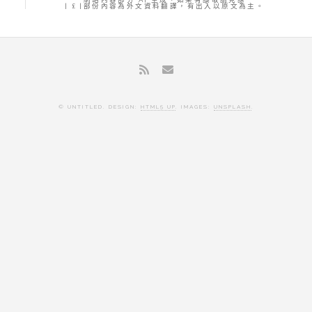
| £ |部份內容為外文資料翻譯，有出入以原文為主。
© UNTITLED. DESIGN:
HTML5 UP
. IMAGES:
UNSPLASH
.