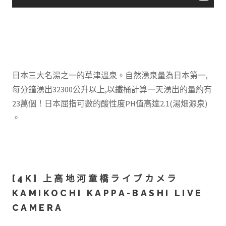
日本三大名湯之一的草津溫泉。自然湧泉量為日本第一,
每分鐘湧出32300公升以上,以鐵桶計算一天湧出的量約有
23萬個！日本屈指可數的酸性度PH值高達2.1(湯畑源泉)
。
[4K] 上高地河童橋ライブカメラ
KAMIKOCHI KAPPA-BASHI LIVE
CAMERA