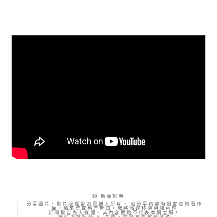
版權說明
分享圖片、影片版權皆為原創人所有。 若分享內容有侵害您的著作
權，請來信或留言告知，我將儘速移除相關內容
新聞取自各大媒體，其內容觀點不代表本網立場！
網站內容部分 AI 生成，如果有誤敬請見諒