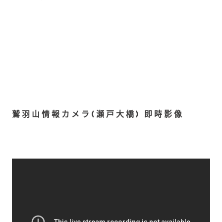
鷲羽山情報カメラ(瀬戸大橋) 即時影像