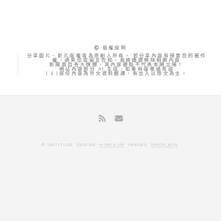
版權說明
分享圖片、影片版權皆為原創人所有。 若分享內容有侵害您的著作
權，請來信或留言告知，我將儘速移除相關內容
新聞取自各大媒體，其內容觀點不代表本網立場！
網站內容部分 AI 生成，如果有誤敬請見諒
| £ |部份內容為外文資料翻譯，有出入以原文為主。
© UNTITLED. DESIGN:
HTML5 UP
. IMAGES:
UNSPLASH
.