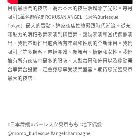
目前最熱門的夜店，為六本木的夜生活增添了光彩。每月
吸引1萬名顧客是ROKUSAN ANGEL（原名Burlesque
Tokyo）最大的賣點，這家夜店始終緊跟時代潮流。從充
滿魅力的滑稽歌舞表演到鋼管舞、藝妓表演和當代偶像演
出，我們不斷推出適合所有年齡和性別的全新節目。我們
吸引了許多顧客，包括團體、獨舞者、情侶和女性。我們
擁有所有夜店中最多的服裝、大型螢幕和佈景以及移動舞
台等舞台設備，定會讓您享受娛樂盛宴。期待您光臨東京
最大的夜店！
#日本舞孃 #バーレスク東京もも #地下偶像
@momo_burlesque #angelchampagne