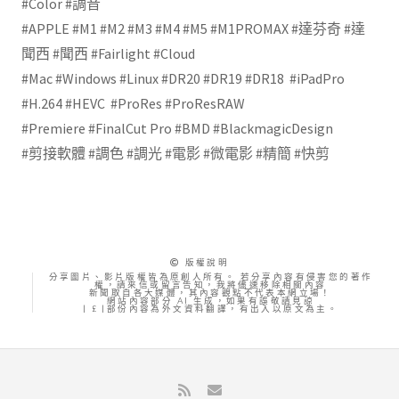
#Color #調音
#APPLE #M1 #M2 #M3 #M4 #M5 #M1PROMAX #達芬奇 #達
聞西 #聞西 #Fairlight #Cloud
#Mac #Windows #Linux #DR20 #DR19 #DR18 #iPadPro
#H.264 #HEVC #ProRes #ProResRAW
#Premiere #FinalCut Pro #BMD #BlackmagicDesign
#剪接軟體 #調色 #調光 #電影 #微電影 #精簡 #快剪
版權說明
分享圖片、影片版權皆為原創人所有。 若分享內容有侵害您的著作
權，請來信或留言告知，我將儘速移除相關內容
新聞取自各大媒體，其內容觀點不代表本網立場！
網站內容部分 AI 生成，如果有誤敬請見諒
| £ |部份內容為外文資料翻譯，有出入以原文為主。