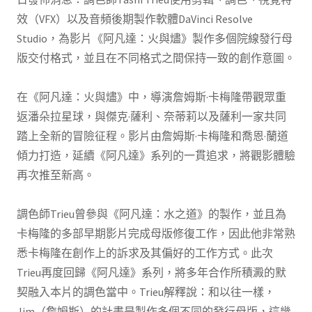
效（VFX）以及音頻後期製作軟體DaVinci Resolve
Studio，為影片《阿凡達：火與燼》製作多個院線發行母
版交付格式，並且在不同格式之間保持一致的創作意圖。
在《阿凡達：火與燼》中，導演詹姆斯·卡梅隆帶觀眾重
返潘朵拉星球，與傑克·薩利、奈蒂莉以及薩利一家共同
踏上全新的冒險征程。影片由詹姆斯·卡梅隆和喬恩·蘭道
傾力打造，延續《阿凡達》系列的一貫追求，將觀影體驗
再次推至新高。
調色師Trieu曾參與《阿凡達：水之道》的製作，並且為
卡梅隆的多部早期影片完成母版修復工作，因此他非常熟
悉卡梅隆在創作上的訴求及其偏好的工作方式。此次
Trieu再度回歸《阿凡達》系列，將多年合作所積澱的默
契融入本片的調色當中。Trieu解釋說：和以往一樣，
Jim（詹姆斯）的計畫是製作多個不同的發行母版，這幾