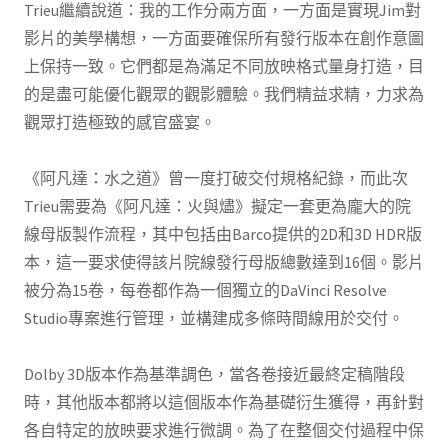
Trieu繼續說道：我的工作分兩方面，一方面是實現Jim對
影片的美學構想，一方面要確保所有發行版本在創作意圖
上保持一致。它們都是為滿足不同放映格式量身打造，目
的是盡可能優化觀眾的觀影體驗。我們精益求精，力求為
觀眾打造極致的感官盛宴。
《阿凡達：水之道》曾一度打破交付規格紀錄，而此次
Trieu需要為《阿凡達：火與燼》擬定一套更為龐大的院
線母版製作流程，其中包括由Barco提供的2D和3D HDR版
本，這一要求使得該片院線發行母版總數達到16個。影片
被分為15卷，每卷都作為一個獨立的DaVinci Resolve
Studio專案進行管理，並構建成多條時間線用於交付。
Dolby 3D版本作為基準調色，當各卷接近最終定稿階段
時，其他版本都將以這個版本作為基礎衍生獲得，再針對
各自特定的放映要求進行微調。為了在整個交付過程中保