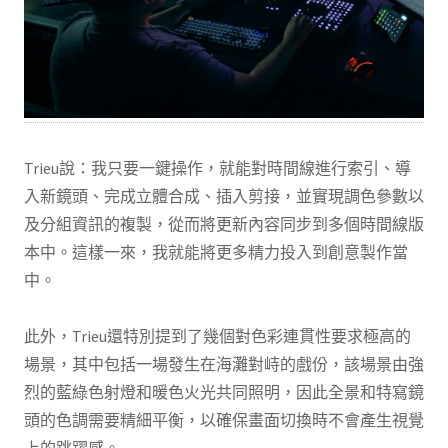
Trieu說：我只要一鍵操作，就能對時間線進行索引、導
入新鏡頭、完成立體合成、插入剪接，並實現調色參數以
及分組資訊的複製，從而將更新內容同步到多個時間線版
本中。這樣一來，我就能將更多精力投入到創意製作當
中。
此外，Trieu還特別提到了幾個對色彩連貫性要求極高的
場景，其中包括一場發生在海灘對峙的戲份，該場景由強
烈的藍綠色射燈和暖色火光共同照明，因此全景和特寫鏡
頭的色調需要精細平衡，以確保畫面切換時不會產生視覺
上的跳躍感。