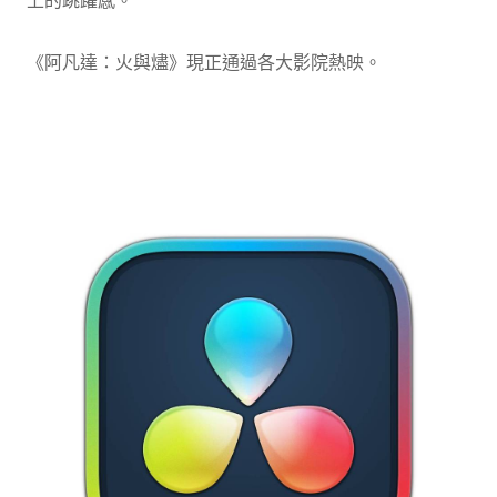
《阿凡達：火與燼》現正通過各大影院熱映。