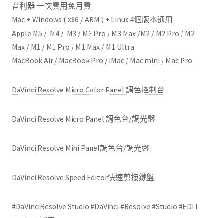
音利器 一次費用免月費
Mac + Windows ( x86 / ARM ) + Linux 4個版本通用
Apple M5 / M4 / M3 / M3 Pro / M3 Max /M2 / M2 Pro / M2
Max / M1 / M1 Pro / M1 Max / M1 Ultra
MacBook Air / MacBook Pro / iMac / Mac mini / Mac Pro
DaVinci Resolve Micro Color Panel 調色控制台
DaVinci Resolve Micro Panel 調色台/調光盤
DaVinci Resolve Mini Panel調色台/調光盤
DaVinci Resolve Speed Editor快速剪接鍵盤
#DaVinciResolve Studio #DaVinci #Resolve #Studio #EDIT