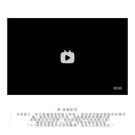
版權說明
分享圖片、影片版權皆為原創人所有。 若分享內容有侵害您的著作
權，請來信或留言告知，我將儘速移除相關內容
新聞取自各大媒體，其內容觀點不代表本網立場！
網站內容部分 AI 生成，如果有誤敬請見諒
| £ |部份內容為外文資料翻譯，有出入以原文為主。